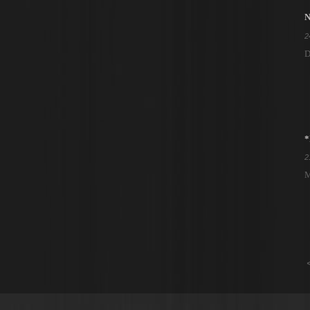
N
2
D
*
2
M