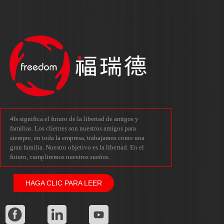
4fs significa el futuro de la libertad de amigos y
familias. Los clientes son nuestros amigos para
siempre, en toda la empresa, trabajamos como una
gran familia. Nuestro objetivo es la libertad. En el
futuro, cumpliremos nuestros sueños.
HAGA CLIC PARA LEER

