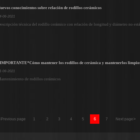
uevos conocimientos sobre relación de rodillos cerámicos
4-06-2021
escripción técnica del rodillo cerámico con relación de longitud y diámetro no est
IMPORTANTE*Cómo mantener los rodillos de cerámica y mantenerlos limpio
1-06-2021
antenimiento de rodillos cerámicos
<
>
6
Previous page
1
2
3
4
5
7
Next page
...