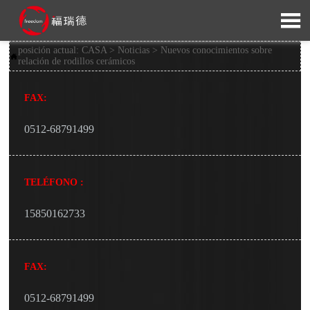

posición actual:
CASA
>
Noticias
>
Nuevos conocimientos sobre

relación de rodillos cerámicos
FAX:
0512-68791499
TELÉFONO :
15850162733
FAX:
0512-68791499