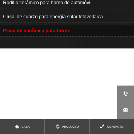
Rodillo cerámico para horno de automóvil
Crisol de cuarzo para energía solar fotovoltaica
Placa de cerámica para horno






CASA
PRODUCTO
CONTACTO