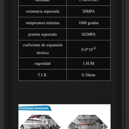
resistencia soportada
50MPA
temperatura máxima
1600 grados
presión soportada
102MPA
coeficiente de expansión
-6
0.6*10
térmica
rugosidad
1.6UM
T.I.R.
0.10mm