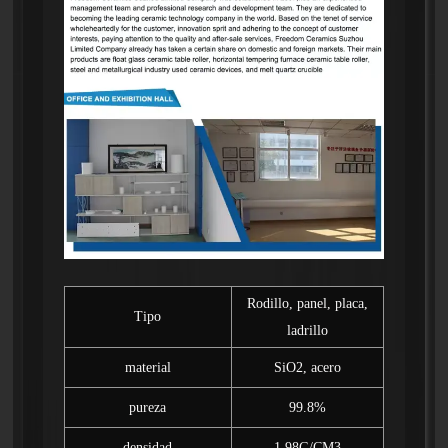
Rodillo, panel, placa,
Tipo
ladrillo
material
SiO2, acero
pureza
99.8%
densidad
1.98G/CM3