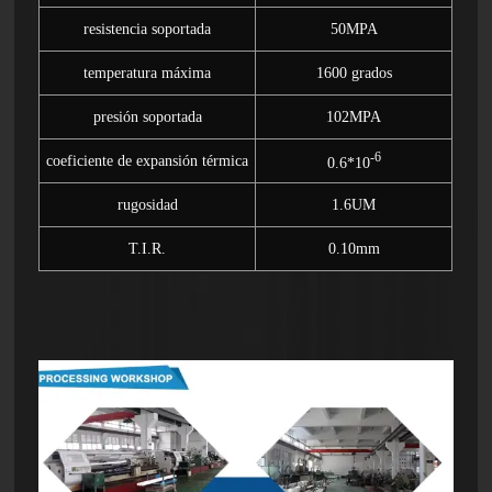
resistencia soportada
50MPA
temperatura máxima
1600 grados
presión soportada
102MPA
-6
coeficiente de expansión térmica
0.6*10
rugosidad
1.6UM
T.I.R.
0.10mm