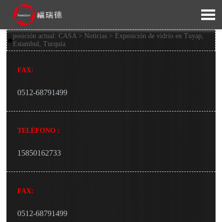

posición actual:
CASA
>
Noticias
>
Exposición de vidrio en Tuyap,

Estambul, Turquía
FAX:
0512-68791499
TELÉFONO :
15850162733
FAX:
0512-68791499