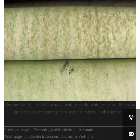
Después de 12 años de funcionamiento y rendimiento, estos rodillos están
en perfectas condiciones, pero se ponen verdes, ¿sabes por qué?

Previous page ：
Tecnología del vidrio en Alemania

Next page ：
Glasstech Asia en Hochimin Vietnam