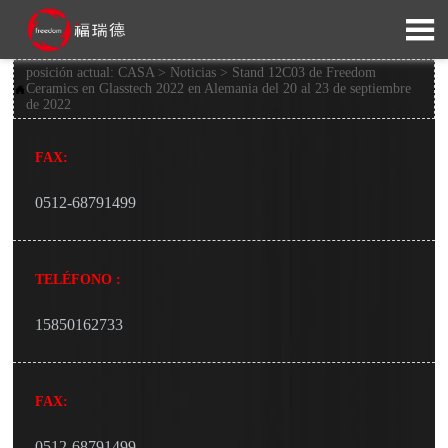

posición actual:
CASA
>
Noticias
>
Stand 12C03 de Freedom
Ceramics en Glasstech 2022 en Alemania del 20 al 23 de septiembre

de 2022
FAX:
0512-68791499
TELÉFONO :
15850162733
FAX:
0512-68791499