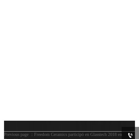
Ubicación: No. 2345, Longyang Road, Pudong
New Area, Shanghai (Shanghai Pudong New
International Exhibition Center)
Número de stand: N4-186
Mi teléfono: 0086-15850162733

Previous page ：
Freedom Ceramics participó en Glasstech 2018 en