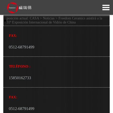

posición actual:
CASA
>
Noticias
>
Freedom Ceramics asistirá a la

31ª Exposición Internacional de Vidrio de China
FAX:
0512-68791499
TELÉFONO :
15850162733
FAX:
0512-68791499